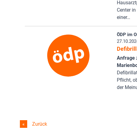
Hausarztp
Center in
einer…
ÖDP im Or
27.10.202
Defibril
Anfrage 
Marienbo
Defibrill
Pflicht, 
der Meinu
Zurück