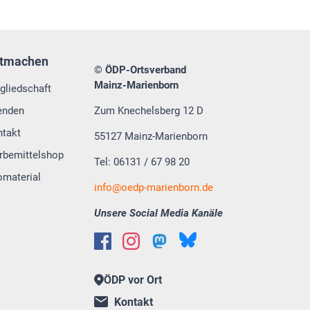
tmachen
© ÖDP-Ortsverband
Mainz-Marienborn
gliedschaft
enden
Zum Knechelsberg 12 D
ntakt
55127 Mainz-Marienborn
rbemittelshop
Tel: 06131 / 67 98 20
omaterial
info@oedp-marienborn.de
Unsere Social Media Kanäle
ÖDP vor Ort
Kontakt