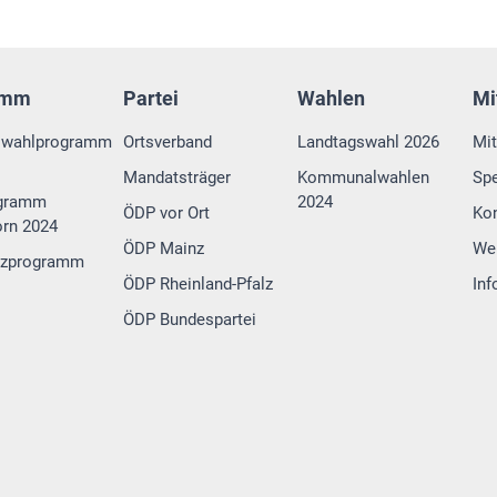
amm
Partei
Wahlen
Mi
swahlprogramm
Ortsverband
Landtagswahl 2026
Mit
Mandatsträger
Kommunalwahlen
Sp
gramm
2024
ÖDP vor Ort
Ko
rn 2024
ÖDP Mainz
We
tzprogramm
ÖDP Rheinland-Pfalz
Inf
ÖDP Bundespartei