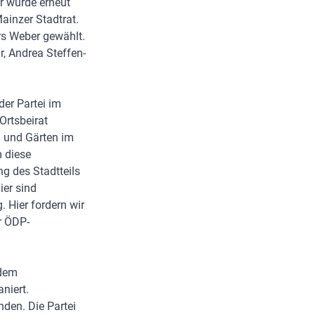
r wurde erneut
ainzer Stadtrat.
rs Weber gewählt.
r, Andrea Steffen-
der Partei im
Ortsbeirat
n und Gärten im
m diese
ng des Stadtteils
ier sind
 Hier fordern wir
r ÖDP-
 dem
niert.
den. Die Partei