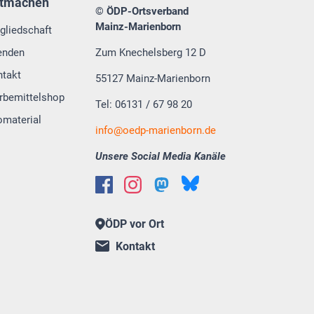
tmachen
© ÖDP-Ortsverband
Mainz-Marienborn
gliedschaft
enden
Zum Knechelsberg 12 D
ntakt
55127 Mainz-Marienborn
rbemittelshop
Tel: 06131 / 67 98 20
omaterial
info@oedp-marienborn.de
Unsere Social Media Kanäle
ÖDP vor Ort
Kontakt