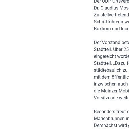
Der ÖDP Ortsverb
Dr. Claudius Mose
Zu stellvertrete
Schriftführerin w
Boxhorn und Inci
Der Vorstand beto
Stadtteil. Über 2
eingereicht worde
Stadtteil. „Dazu
städtebaulich zu 
mit dem öffentlic
inzwischen auch 
die Mainzer Mobi
Vorsitzende weite
Besonders freut 
Marienbrunnen in
Demnächst wird g