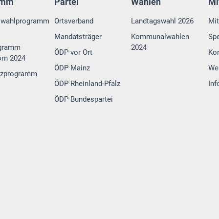
amm
Partei
Wahlen
Mi
swahlprogramm
Ortsverband
Landtagswahl 2026
Mit
Mandatsträger
Kommunalwahlen
Sp
gramm
2024
ÖDP vor Ort
Ko
rn 2024
ÖDP Mainz
We
tzprogramm
ÖDP Rheinland-Pfalz
Inf
ÖDP Bundespartei