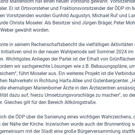
and Marienborn hat einen neuen Vorstand gewählt. Vorsitzende
ler. Er ist Ortsvorsteher und Fraktionsvorsitzender der ÖDP im M
nden Vorsitzenden wurden Gunhild Augustyn, Michael Ruf und La
urde Christa Moseler. Als Beisitzer sind Jürgen Bräger, Peter Moh
 Weber gewählt worden.
nte in seinem Rechenschaftsbericht die vielfältigen Aktivitäten 
5 Initiativen sind in der neuen Wahlperiode seit Sommer 2024 im 
n. Wichtigstes Anliegen der Partei ist der Erhalt von Grünfläche
 fordern wir sachgerechte Lösungen wie z.B. Bebauungspläne, u
sichern“, führt Moseler aus. Ein weiteres Projekt ist die Verbindu
hen Nahverkehr in Richtung Haifa-Allee und Gutenbergcenter. „H
die ehemaligen Marienborner Ärzte in den Ärztezentren ansässig.
lität dazu auf, hierzu Umsetzungsvorschläge zu machen“, so de
r. Gleiches gilt für den Bereich Altkönigstraße.
sich die ÖDP über die Sanierung eines wichtigen Wahrzeichens,
 der Nähe der Kirche. Inzwischen wurde auch der Brunnentrog sa
emeinsam mit der Stadt eine große Bürgerversammlung stattfin