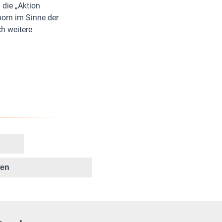
 die „Aktion
born im Sinne der
ch weitere
ken