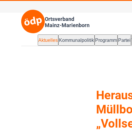
Ortsverband
Mainz-Marienborn
Aktuelles
Kommunalpolitik
Programm
Partei
Heraus
Müllb
„Volls