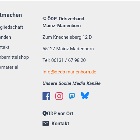
tmachen
© ÖDP-Ortsverband
Mainz-Marienborn
gliedschaft
enden
Zum Knechelsberg 12 D
ntakt
55127 Mainz-Marienborn
rbemittelshop
Tel: 06131 / 67 98 20
omaterial
info@oedp-marienborn.de
Unsere Social Media Kanäle
ÖDP vor Ort
Kontakt