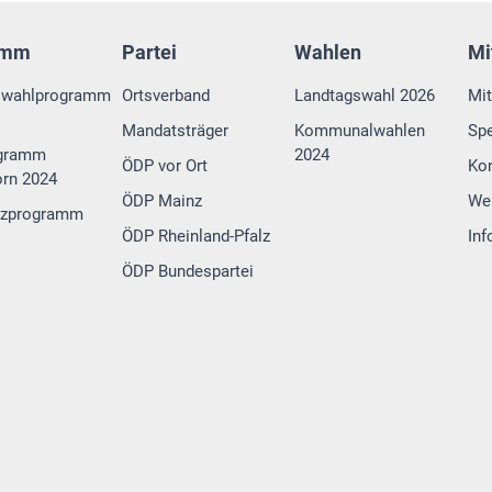
amm
Partei
Wahlen
Mi
swahlprogramm
Ortsverband
Landtagswahl 2026
Mit
Mandatsträger
Kommunalwahlen
Sp
gramm
2024
ÖDP vor Ort
Ko
rn 2024
ÖDP Mainz
We
tzprogramm
ÖDP Rheinland-Pfalz
Inf
ÖDP Bundespartei