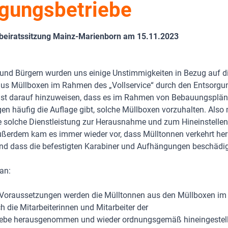
gungsbetriebe
sbeiratssitzung Mainz-Marienborn am 15.11.2023
und Bürgern wurden uns einige Unstimmigkeiten in Bezug auf 
us Müllboxen im Rahmen des „Vollservice“ durch den Entsorgu
i ist darauf hinzuweisen, dass es im Rahmen von Bebauungsplä
 häufig die Auflage gibt, solche Müllboxen vorzuhalten. Also
ne solche Dienstleistung zur Herausnahme und zum Hineinstelle
 Außerdem kam es immer wieder vor, dass Mülltonnen verkehrt he
und dass die befestigten Karabiner und Aufhängungen beschädi
an:
n Voraussetzungen werden die Mülltonnen aus den Müllboxen i
ch die Mitarbeiterinnen und Mitarbeiter der
iebe herausgenommen und wieder ordnungsgemäß hineingestell