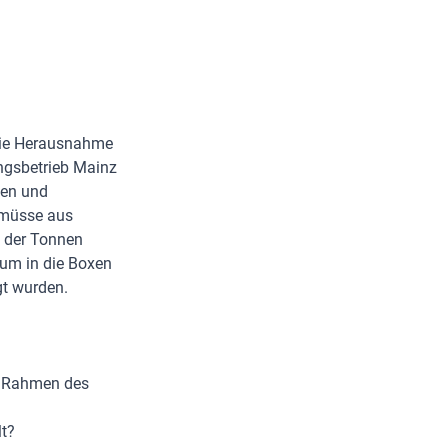
die Herausnahme
ngsbetrieb Mainz
nen und
 müsse aus
n der Tonnen
rum in die Boxen
gt wurden.
m Rahmen des
t?