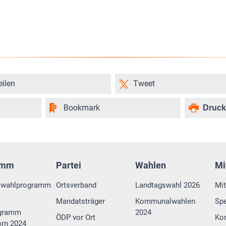
eilen
Tweet
Bookmark
Druc
amm
Partei
Wahlen
Mi
swahlprogramm
Ortsverband
Landtagswahl 2026
Mit
Mandatsträger
Kommunalwahlen
Sp
gramm
2024
ÖDP vor Ort
Ko
rn 2024