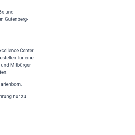
aße und
en Gutenberg-
xcellence Center
stellen für eine
 und Mitbürger.
ten.
arienborn.
ührung nur zu