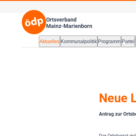
Ortsverband
Mainz-Marienborn
Aktuelles
Kommunalpolitik
Programm
Partei
Neue L
Antrag zur Orts
Der Ortsbeirat m