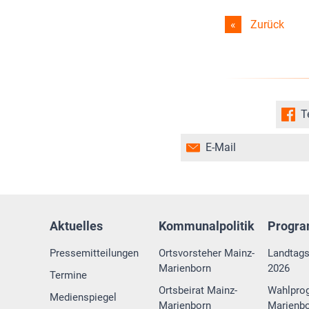
Zurück
T
E-Mail
Aktuelles
Kommunalpolitik
Progr
Pressemitteilungen
Ortsvorsteher Mainz-
Landtag
Marienborn
2026
Termine
Ortsbeirat Mainz-
Wahlpro
Medienspiegel
Marienborn
Marienbo