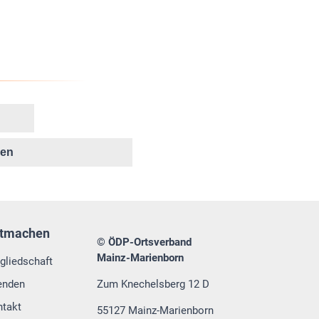
ken
tmachen
© ÖDP-Ortsverband
Mainz-Marienborn
gliedschaft
enden
Zum Knechelsberg 12 D
ntakt
55127 Mainz-Marienborn