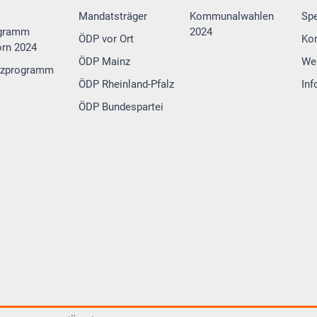
Mandatsträger
Kommunalwahlen
Sp
gramm
2024
ÖDP vor Ort
Ko
rn 2024
ÖDP Mainz
We
tzprogramm
ÖDP Rheinland-Pfalz
Inf
ÖDP Bundespartei