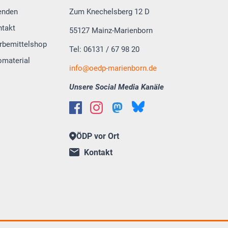
enden
Zum Knechelsberg 12 D
ntakt
55127 Mainz-Marienborn
rbemittelshop
Tel: 06131 / 67 98 20
omaterial
info@oedp-marienborn.de
Unsere Social Media Kanäle
ÖDP vor Ort
Kontakt