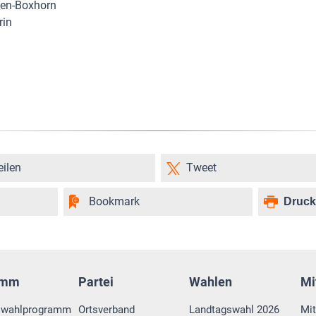
fen-Boxhorn
rin
eilen
Tweet
Bookmark
Druc
amm
Partei
Wahlen
Mi
swahlprogramm
Ortsverband
Landtagswahl 2026
Mit