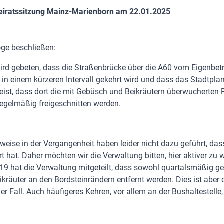
beiratssitzung Mainz-Marienborn am 22.01.2025
öge beschließen:
ird gebeten, dass die Straßenbrücke über die A60 vom Eigenbet
 in einem kürzeren Intervall gekehrt wird und dass das Stadtpl
eist, dass dort die mit Gebüsch und Beikräutern überwucherte
regelmäßig freigeschnitten werden.
eise in der Vergangenheit haben leider nicht dazu geführt, dass
rt hat. Daher möchten wir die Verwaltung bitten, hier aktiver zu 
9 hat die Verwaltung mitgeteilt, dass sowohl quartalsmäßig ger
kräuter an den Bordsteinrändern entfernt werden. Dies ist aber 
er Fall. Auch häufigeres Kehren, vor allem an der Bushaltestelle,
.