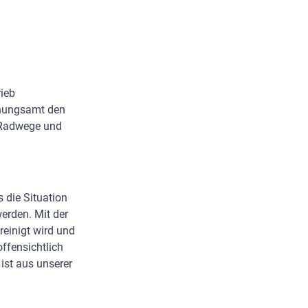
rieb
anungsamt den
n Radwege und
 die Situation
werden. Mit der
einigt wird und
offensichtlich
 ist aus unserer