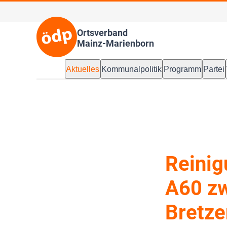
Ortsverband
Mainz-Marienborn
Aktuelles
Kommunalpolitik
Programm
Partei
Reinig
A60 zw
Bretz